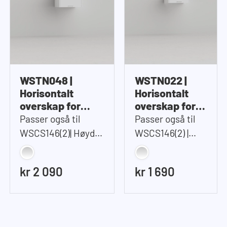
WSTN048 |
WSTN022 |
Horisontalt
Horisontalt
overskap for
overskap for
Tårnet
Tårnet
Passer også til
Passer også til
(WSTT185)
(WSTT185)
WSCS146(2)| Høyde
WSCS146(2) |
48 cm
Høyde 22 cm
kr 2 090
kr 1 690