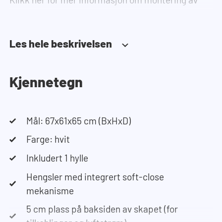
skapene.
Dersom du trenger hjelp til å designe skapveggen
Les hele beskrivelsen
din, kan du bruke vår konfigurator. Den lar deg
enkelt designe ditt eget oppsett. Har du
problemer? Kontakt vår kundeservice, så hjelper
Kjennetegn
de deg!
Mål: 67x61x65 cm (BxHxD)
Farge: hvit
Inkludert 1 hylle
Hengsler med integrert soft-close
mekanisme
5 cm plass på baksiden av skapet (for