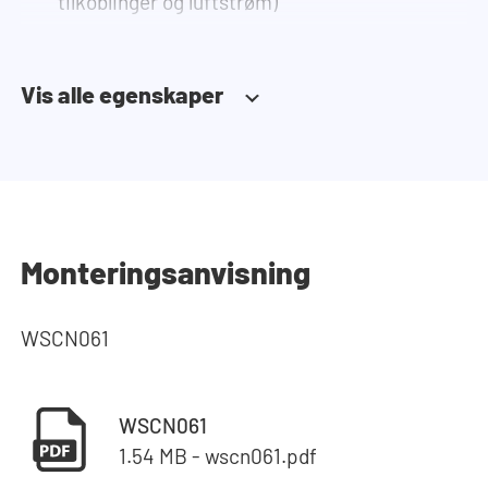
tilkoblinger og luftstrøm)
Vis alle egenskaper
Monteringsanvisning
WSCN061
WSCN061
1.54 MB - wscn061.pdf